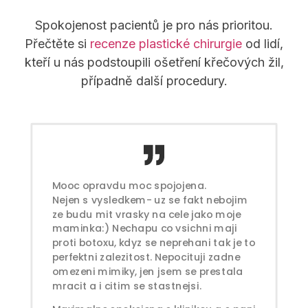
Spokojenost pacientů je pro nás prioritou.
Přečtěte si
recenze plastické chirurgie
od lidí,
kteří u nás podstoupili ošetření křečových žil,
případně další procedury.
Mooc opravdu moc spojojena.
Nejen s vysledkem- uz se fakt nebojim
ze budu mit vrasky na cele jako moje
maminka:) Nechapu co vsichni maji
proti botoxu, kdyz se neprehani tak je to
perfektni zalezitost. Nepocituji zadne
omezeni mimiky, jen jsem se prestala
mracit a i citim se stastnejsi.