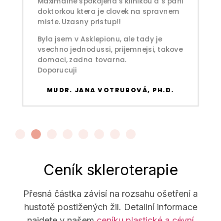
Maximalne spokojena s klinikou a s pani
doktorkou ktera je clovek na spravnem
miste. Uzasny pristup!!
Byla jsem v Asklepionu, ale tady je
vsechno jednodussi, prijemnejsi, takove
domaci, zadna tovarna.
Doporucuji
MUDR. JANA VOTRUBOVÁ, PH.D.
Ceník skleroterapie
Přesná částka závisí na rozsahu ošetření a
hustotě postižených žil. Detailní informace
najdete v našem
ceníku plastické a cévní