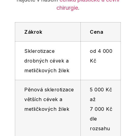
chirurgie
.
Zákrok
Cena
Sklerotizace
od 4 000
drobných cévek a
Kč
metličkových žilek
Pěnová sklerotizace
5 000 Kč
větších cévek a
až
metličkových žilek
7 000 Kč
dle
rozsahu