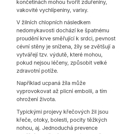
končetinách mohou tvořit zduřeniny,
vakovité vychlípeniny, varixy.
V žilních chlopních následkem
nedomykavosti dochází ke špatnému
proudění krve směřující k srdci, pevnost
cévní stěny je snížena, žíly se zvětšují a
vytvářejí tzv. výdutě, které mohou,
pokud nejsou léčeny, způsobit velké
zdravotní potíže.
Například ucpaná žíla může
vyprovokovat až plicní embolii, a tím
ohrožení života.
Typickými projevy křečových žil jsou
křeče, otoky, bolesti, pocity těžkých
nohou, aj. Jednoduchá prevence