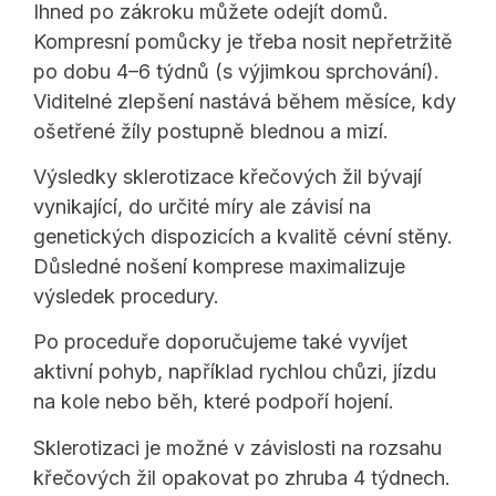
Ihned po zákroku můžete odejít domů.
Kompresní pomůcky je třeba nosit nepřetržitě
po dobu 4–6 týdnů (s výjimkou sprchování).
Viditelné zlepšení nastává během měsíce, kdy
ošetřené žíly postupně blednou a mizí.
Výsledky sklerotizace křečových žil bývají
vynikající, do určité míry ale závisí na
genetických dispozicích a kvalitě cévní stěny.
Důsledné nošení komprese maximalizuje
výsledek procedury.
Po proceduře doporučujeme také vyvíjet
aktivní pohyb, například rychlou chůzi, jízdu
na kole nebo běh, které podpoří hojení.
Sklerotizaci je možné v závislosti na rozsahu
křečových žil opakovat po zhruba 4 týdnech.