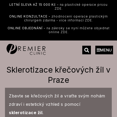
LETNÍ SLEVA AŽ 15 000 Kč -
na plastické operace prsou
ZDE.
ONLINE KONZULTACE -
zhodnocení operace plastickým
chirurgem zdarma - více informací ZDE.
ONLINE OBJEDNÁNÍ -
na zákroky se nyní můžete objednat
online ZDE.
MENU
Sklerotizace křečových žil v
Praze
Zbavte se křečových žil a vraťte svým nohám
zdraví i estetický vzhled s pomocí
sklerotizace žil
.