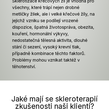
Sklerotizace křečových žil je vhodná pro
všechny, které trápí nejen drobné
metličky žilek, ale i velké křečové žíly, na
jejichž vzniku se podílejí vrozené
dispozice, špatná životospráva, obezita,
kouření, hormonální výkyvy,
nedostatečná tělesná aktivita, dlouhé
stání či sezení, vysoký krevní tlak,
případně kombinace těchto faktorů.
Problémy mohou vznikat taktéž v
těhotenství.
Jaké mají se skleroterapií
zkušenosti naši klienti?