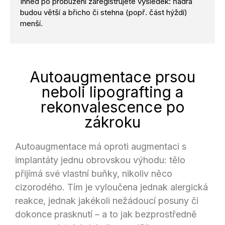
Ihned po probuzení zaregistrujete výsledek: ňadra
budou větší a břicho či stehna (popř. část hýždí)
menší.
Autoaugmentace prsou
neboli lipografting a
rekonvalescence po
zákroku
Autoaugmentace má oproti augmentaci s
implantáty jednu obrovskou výhodu: tělo
přijímá své vlastní buňky, nikoliv něco
cizorodého. Tím je vyloučena jednak alergická
reakce, jednak jakékoli nežádoucí posuny či
dokonce prasknutí – a to jak bezprostředně