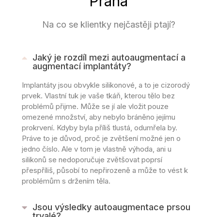
Praha
Na co se klientky nejčastěji ptají?
Jaký je rozdíl mezi autoaugmentací a
augmentací implantáty?
Implantáty jsou obvykle silikonové, a to je cizorodý
prvek. Vlastní tuk je vaše tkáň, kterou tělo bez
problémů přijme. Může se jí ale vložit pouze
omezené množství, aby nebylo bráněno jejímu
prokrvení. Kdyby byla příliš tlustá, odumřela by.
Práve to je důvod, proč je zvětšení možné jen o
jedno číslo. Ale v tom je vlastně výhoda, ani u
silikonů se nedoporučuje zvětšovat poprsí
přespříliš, působí to nepřirozeně a může to vést k
problémům s držením těla.
Jsou výsledky autoaugmentace prsou
trvalé?