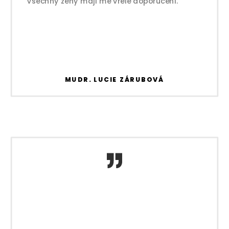
Vsechny zeny maji me vrele doporuceni.
MUDR. LUCIE ZÁRUBOVÁ