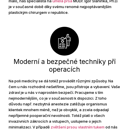
málo, náš specialista na
umělá prsa
MUDr. Igor Slaninka, Ph.D.
je v současné době díky svému renomé nejpoptávanějším
plastickým chirurgem v republice.
Moderní a bezpečné techniky při
operacích
Na poli medicíny se dá totéž provádět různými způsoby. Na
čem u nás rozhodně nešetříme, jsou přístroje a vybavení. Vaše
zdraví je u nás v naprostém bezpečí. Pracujeme s tím
nejmodernějším, co je v současnosti k dispozici. Z toho
důvodu např. nezbytná anestezie zatěžuje organismus
klientek mnohem méně, než je obvyklé, a zcela odpadají
nepříjemné pooperační nevolnosti. Totéž platí o všech
invazivních zákrocích a vstupech, usilujeme o jejich
minimalizaci. V případě
zvětšení prsou vlastním tukem
od nás