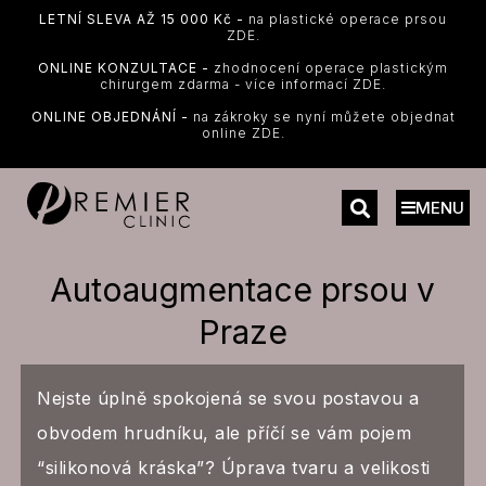
LETNÍ SLEVA AŽ 15 000 Kč -
na plastické operace prsou
ZDE.
ONLINE KONZULTACE -
zhodnocení operace plastickým
chirurgem zdarma - více informací ZDE.
ONLINE OBJEDNÁNÍ -
na zákroky se nyní můžete objednat
online ZDE.
MENU
Autoaugmentace prsou v
Praze
Nejste úplně spokojená se svou postavou a
obvodem hrudníku, ale příčí se vám pojem
“silikonová kráska”? Úprava tvaru a velikosti