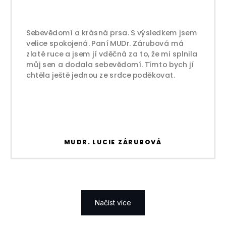
Sebevědomí a krásná prsa. S výsledkem jsem
velice spokojená. Paní MUDr. Zárubová má
zlaté ruce a jsem jí vděčná za to, že mi splnila
můj sen a dodala sebevědomí. Tímto bych jí
chtěla ještě jednou ze srdce poděkovat.
MUDR. LUCIE ZÁRUBOVÁ
Načíst více